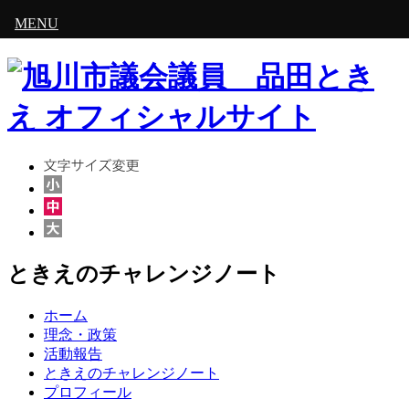
MENU
コ
ン
テ
ン
ツ
へ
ス
キ
ッ
プ
ときえのチャレンジノート
ホーム
理念・政策
活動報告
ときえのチャレンジノート
プロフィール